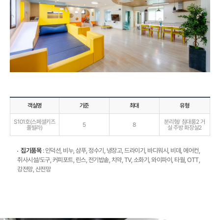
객실명
기준
최대
유형
S101호(스페셜키즈
분리형/ 침대룸2 거
5
8
풀빌라)
실 주방 화장실2
집기품목
: 인덕션, 비누, 샴푸, 정수기, 냉장고, 드라이기, 바디워시, 비데, 에어컨,
취사시설/도구, 커피포트, 린스, 전기밥솥, 치약, TV, 소화기, 와이파이, 타월, OTT,
강전망, 산전망