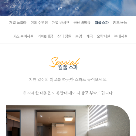
03
05
개별 풀빌라
야외 수영장
개별 바베큐
공용 바베큐
월풀 스파
키즈 용품
키즈 놀이시설
카페&매점
잔디 정원
불멍
계곡
오락시설
부대시설
Special
월풀 스파
지친 일상의 피로를 따뜻한 스파로 녹여보세요.
※ 자세한 내용은 이용안내 페이지 참고 부탁드립니다.