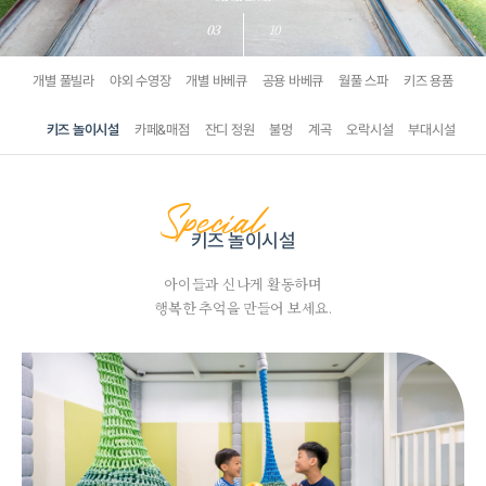
03
10
개별 풀빌라
야외 수영장
개별 바베큐
공용 바베큐
월풀 스파
키즈 용품
키즈 놀이시설
카페&매점
잔디 정원
불멍
계곡
오락시설
부대시설
Special
키즈 놀이시설
아이들과 신나게 활동하며
행복한 추억을 만들어 보세요.