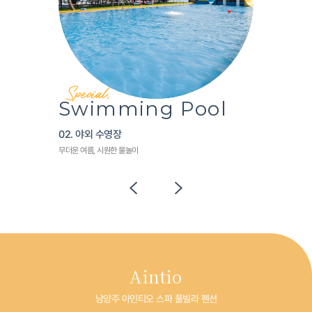
Special,
Swimming Pool
Private BBQ
02. 야외 수영장
03. 개별 바베큐
무더운 여름, 시원한 물놀이
전 객실 프라이빗 바베큐 타임
Aintio
남양주 아인티오 스파 풀빌라 펜션