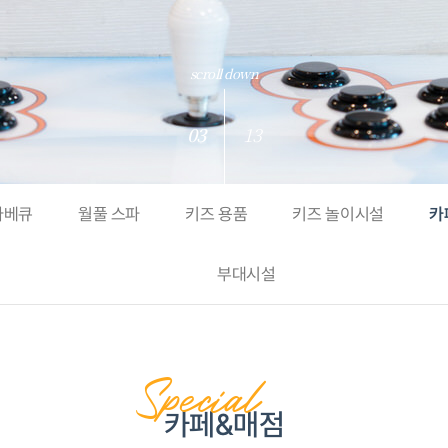
scroll down
03
13
바베큐
월풀 스파
키즈 용품
키즈 놀이시설
카
부대시설
Special
카페&매점