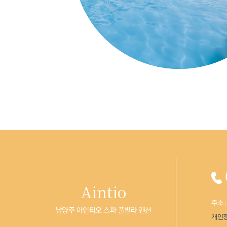
Aintio
주소 
남양주 아인티오 스파 풀빌라 펜션
개인