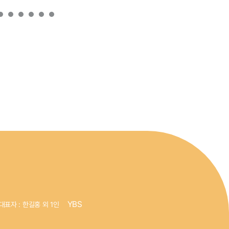
YBS
대표자 : 한길홍 외 1인