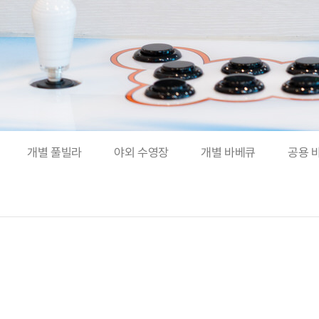
개별 풀빌라
야외 수영장
개별 바베큐
공용 