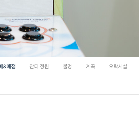
페&매점
잔디 정원
불멍
계곡
오락시설