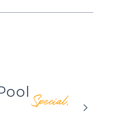
Q
Special,